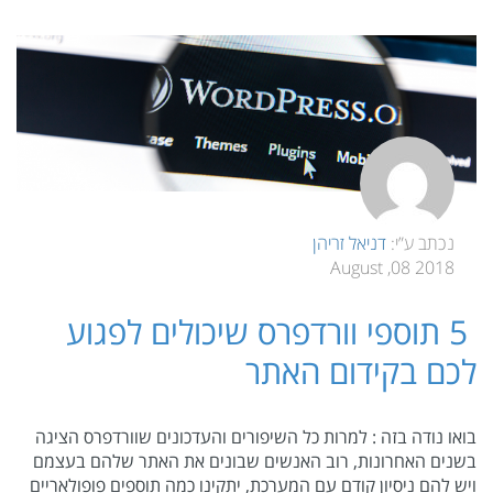
נכתב ע”י:
דניאל זריהן
2018 08, August
5 תוספי וורדפרס שיכולים לפגוע
לכם בקידום האתר
בואו נודה בזה : למרות כל השיפורים והעדכונים שוורדפרס הציגה
בשנים האחרונות, רוב האנשים שבונים את האתר שלהם בעצמם
ויש להם ניסיון קודם עם המערכת, יתקינו כמה תוספים פופולאריים