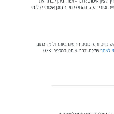
אינספור מאמרים, וובינרים ומדריכים. בין המדריכים ניתן למצוא בין היתר מדריך שיווק PPC, מדריך רימרקטינג, מדריך לציון איכות, CTR – ועוד. ניתן לברור את
 וטורי דעה. בהחלט מקור תוכן איכותי לכל מי
מתעדכן בכל השינויים והעדכונים החמים ביותר ולומד כמובן
תי לאתר
שלכם, דברו איתנו במספר 073-
חידי סגולה מעטים הצליחו לטפס עליו.