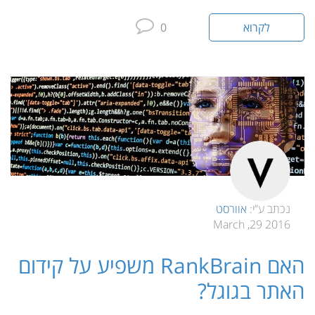
לקרוא
0
נכתב ע”י:
אוורסט
2016 29, March
האם RankBrain משפיע על קידום
האתר בגוגל?