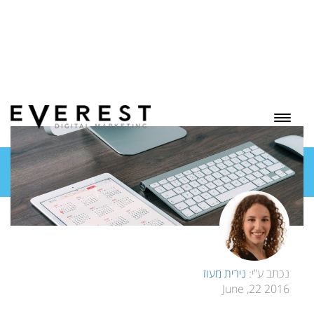
בלוג
נכתב ע”י:
נירית מעוז
2016 22, June