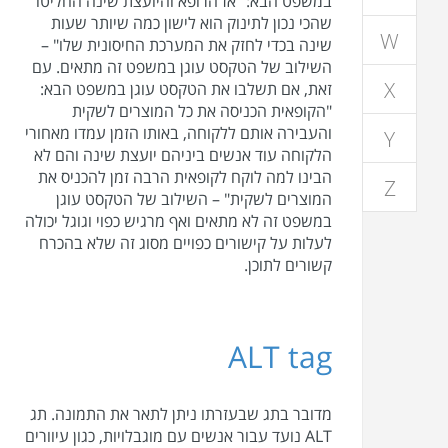
במשפט הבא: "אז הרופא והיועצת שינה החליטו
שהכי נכון לתינוק הוא לישון כמה שיותר שעות
W
שינה בכדי לחזק את המערכת החיסונית שלו" –
השילוב של הטקסט עוגן במשפט זה מתאים. עם
X
זאת, אם תשלבו את הטקסט עוגן במשפט הבא:
"הקופאית הכניסה את כל המוצרים לשקית
והעבירה אותם ללקוחה, באותו הזמן עמדו מאחורי
Y
הלקוחה עוד אנשים ביניהם יועצת שינה והם לא
הבינו למה לוקח לקופאית הרבה זמן להכניס את
Z
המוצרים לשקית" – השילוב של הטקסט עוגן
במשפט זה לא מתאים ואף מרגיש כפוי וגוגל יכולה
לעלות על קישורים כפויים מסוג זה שלא בהכרח
קשורים לתוכן.
ALT tag
מדובר בתג שבעזרתו ניתן לתאר את התמונה. תג
ALT נועד עבור אנשים עם מוגבלויות, כגון עיוורים