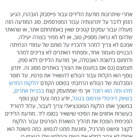
אחרי שיתרונות מודעת הלידים עבור פייסבוק הובהרו, הגיע
הזמן לדבר על יתרונותיה עבור המפרסמים. סוג המודעה הזה
מעולה עבור עסקים קטנים שאין באמתחתם אתר, או שהאתר
שלהם לא נראה מספיק טוב, או לא ממיר בצורה יעילה.
אמנם לא צריך למהר ולהכריז על מותם של עמודי הנחיתה
הבנויים מעמוד אחד, ומפתחי האתרים לא צריכים למהר
ולחתום בלשכת האבטלה, אך מודעת הלידים ללא ספק
תצמצם (גם אם במעט) את הצורך באתרים מסוג זה. יתרון
נוסף הוא הקלות עבור הגולש להשאיר את פרטיו. על חוסר
הסבלנות של הגולש הרחבתי בפוסט הקודם
‘הלקוח החדש
מיהו ומה הוא רוצה’
אך מי שמתעסק קצת
בבניית אתרים
,
בשיווק דיגיטלי ופרסום בגוגל
, יודע כמה צעד קטן נוסף
במשפך אותו הלקוח הפוטנציאלי צריך לעבור, עלול להוריד
בעשרות אחוזים את הסיכוי שישאיר בסופו ליד. מודעת הלידים
הפנימית הופכת את תהליך השארת הפרטים עבור הלקוח
לקצר ופשוט מהרגיל, ומונעת ממנו לנטוש. כמה פשוט? הוא
אפילו לא צריך למלא את השם והטלפון שלו בעצמו כי