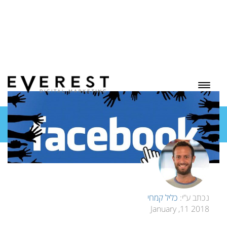
בלוג
נכתב ע”י:
כליל קמחי
2018 11, January