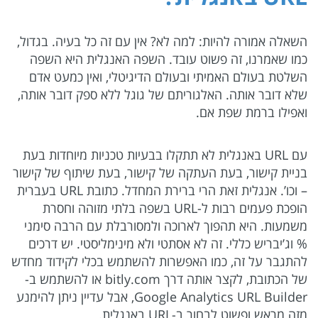
השאלה אמורה להיות: למה לא? אין עם זה כל בעיה. בגדול,
כמו שאמרנו, זה פשוט עובד. השפה האנגלית היא השפה
השלטת בעולם האמיתי ובעולם הדיגיטלי, ואין כמעט אדם
שלא דובר אותה. האלגוריתם של גוגל ללא ספק דובר אותה,
ואפילו ברמת שפת אם.
עם URL באנגלית לא תתקלו בבעיות טכניות מיוחדות בעת
בניית קישור, בעת העתקה של קישור, בעת שיתוף של קישור
– וכו’. אנגלית זאת הרי ברירת המחדל. כתובת URL בעברית
הופכת פעמים רבות ל-URL בשפה בלתי מזוהה וחסרת
משמעות. היא תהפוך לארוכה ולמסורבלת עם הרבה סימני
% וג’יבריש כללי. זה לא אסתטי ולא מינימליסטי. יש דרכים
להתגבר על זה, כמו האפשרות להשתמש בכלי לקידוד מחדש
של הכתובת, לקצר אותה דרך bitly.com או להשתמש ב-
Google Analytics URL Builder, אבל עדיין ניתן להימנע
מזה מראש ופשוט לבחור ב-URL באנגלית.