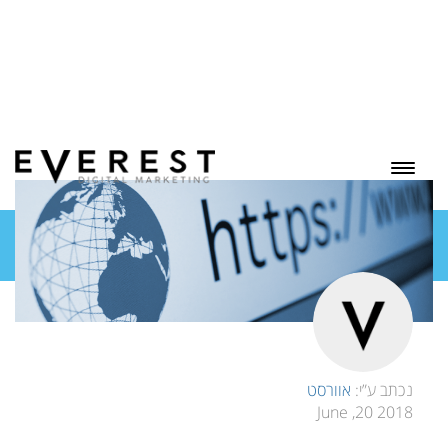
בלוג
נכתב ע”י:
אוורסט
2018 20, June