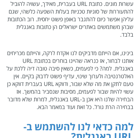
עשרות מונים. כתובת URL בעברית, מאידך, עשויה להוביל
להתעוררות של סוגיות טכניות בעלות השפעה כלשהי, שגם
עליהן אפשר כיום להתגבר באופן פשוט יחסית. רוב הכתובות
שבהן משתמשים באתרים ישראלים הן כתובות באנגלית
בלבד.
בינינו, אם הייתם מדביקים לנו אקדח לרקה, והייתם מכריחים
אותנו לבחור, אז כנראה שהיינו בוחרים בכתובת URL
באנגלית. למה? כי לפעמים, כשאין סיבה טובה דיה ללכת על
האלטרנטיבה ולערוך שינוי, עדיף פשוט לדבוק בקיים. אין
טעם לתקן את מה שלא שבור, ודווקא URL בעברית דווקא כן
עשוי להיות שבור לפעמים, מסיבות שנסביר בהמשך. אז
הבחירה שלנו היא אכן ב-URL באנגלית, למרות שלא מדובר
בבחירה הרת גורל. כל זאת ועוד במאמר הבא.
למה כדאי לנו להשתמש ב-
URL
באנגלית?