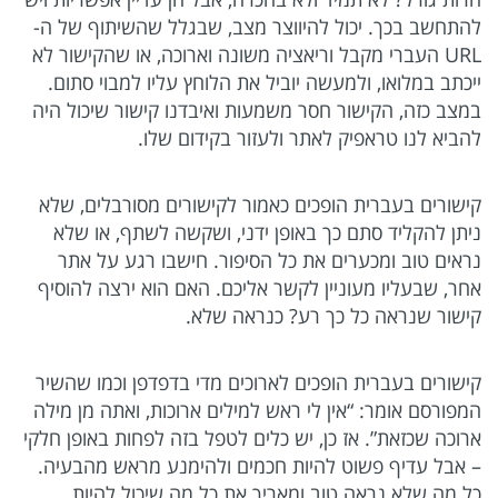
להתחשב בכך. יכול להיווצר מצב, שבגלל שהשיתוף של ה-
URL העברי מקבל וריאציה משונה וארוכה, או שהקישור לא
ייכתב במלואו, ולמעשה יוביל את הלוחץ עליו למבוי סתום.
במצב כזה, הקישור חסר משמעות ואיבדנו קישור שיכול היה
להביא לנו טראפיק לאתר ולעזור בקידום שלו.
קישורים בעברית הופכים כאמור לקישורים מסורבלים, שלא
ניתן להקליד סתם כך באופן ידני, ושקשה לשתף, או שלא
נראים טוב ומכערים את כל הסיפור. חישבו רגע על אתר
אחר, שבעליו מעוניין לקשר אליכם. האם הוא ירצה להוסיף
קישור שנראה כל כך רע? כנראה שלא.
קישורים בעברית הופכים לארוכים מדי בדפדפן וכמו שהשיר
המפורסם אומר: “אין לי ראש למילים ארוכות, ואתה מן מילה
ארוכה שכזאת”. אז כן, יש כלים לטפל בזה לפחות באופן חלקי
– אבל עדיף פשוט להיות חכמים ולהימנע מראש מהבעיה.
כל מה שלא נראה טוב ומאריך את כל מה שיכול להיות