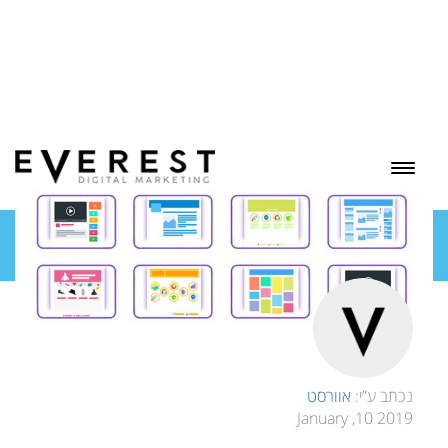
בלוג
נכתב ע”י:
אוורסט
2019 10, January