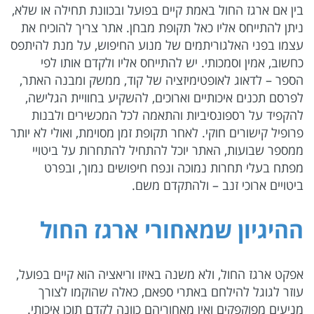
בין אם ארגז החול באמת קיים בפועל ובכוונת תחילה או שלא,
ניתן להתייחס אליו כאל תקופת מבחן. אתר צריך להוכיח את
עצמו בפני האלגוריתמים של מנוע החיפוש, על מנת להיתפס
כחשוב, אמין וסמכותי. יש להתייחס אליו ולקדם אותו לפי
הספר – לדאוג לאופטימיזציה של קוד, ממשק ומבנה האתר,
לפרסם תכנים איכותיים וארוכים, להשקיע בחוויית הגלישה,
להקפיד על רספונסיביות והתאמה לכל המכשירים ולבנות
פרופיל קישורים חוקי. לאחר תקופת זמן מסוימת, ואולי לא יותר
ממספר שבועות, האתר יוכל להתחיל להתחרות על ביטויי
מפתח בעלי תחרות נמוכה ונפח חיפושים נמוך, ובפרט
ביטויים ארוכי זנב – ולהתקדם משם.
ההיגיון שמאחורי ארגז החול
אפקט ארגז החול, ולא משנה באיזו וריאציה הוא קיים בפועל,
עוזר לגוגל להילחם באתרי ספאם, כאלה שהוקמו לצורך
מניעים מפוקפקים ואין מאחוריהם כוונה לקדם תוכן איכותי.