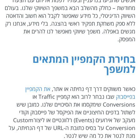
אנשים שהביעו בנו עניין ובעתיד לפנות אליהם עם הצעה
מחודשת – כחלק מהשלב הבא במשפך השיווקי שלנו. בעולם
השיווק הדיגיטלי, כל מידע שאפשר לקבל הוא חשוב והדאטה
ללא ספק משחקת תפקיד ראשי בהצגה. בלי מידע, אנחנו רק
מגשים באפלה. משפך שיווקי מאפשר לנו להרים את
המפסק.
בחירת הקמפיין המתאים
למשפך
כאשר משווקים דרך דף נחיתה או אתר,
את הקמפיין
בפייסבוק
שבו נבחר לרוב הוא קמפיין Traffic או
Conversions שימקסמו את הסיכויים שלנו. כמובן שיש
לשתול בדפים החיצוניים את הפיקסל של פייסבוק וקודי
מעקב של אירועים (Events) רלוונטיים או ליצורCustom
Conversion על בסיס כתובת ה-URL של דף הנחיתה, על
מנת לנטר את כל מה שיש לנטר.