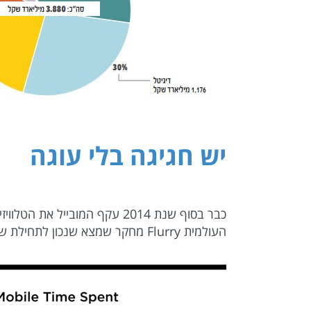
יש חגיגה בלי עוגה
העולמית Flurry מחקר שמצא שנכון לתחילת שנה זו אנו מבלים קרוב ל-5 שעות ביום מול מסכי המובייל (מדובר בגדילה של כ-20% מאשתקד).