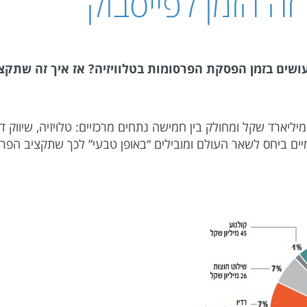
ה הזמן לפייסבוק
ם בזמן הפסקת הפרסומות בטלוויזיה? אז איך זה שתקציב
יקף שוק הפרסום בישראל עומד על על כ-3.8 מיליארד שקל ומחולק בין חמישה נתחים מרכזיים: טלוי
ים ביחס לשאר העולם ומובילים “באופן טבעי” לכך שתקציב הפרסום