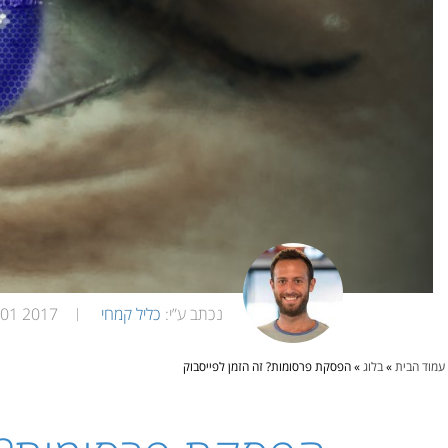
נכתב ע”י:
כליל קמחי
2017 01, October
|
עמוד הבית
»
בלוג
»
הפסקת פרסומות? זה הזמן לפייסבוק