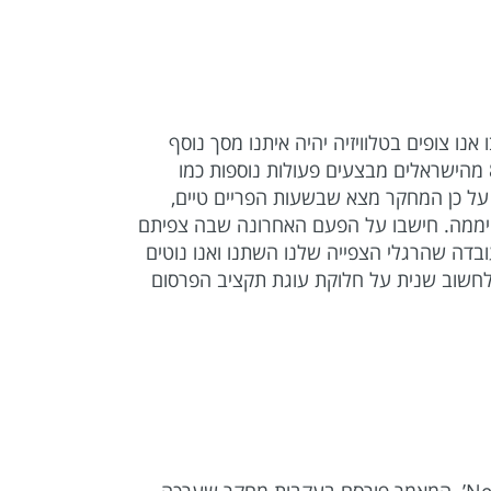
ת גוגל בשנת 2012 (יש להניח שהנתונים עלו מאז) מצא שבקרוב ל-80% מהזמן בו אנו צופים בטלוויזיה יהיה איתנו מסך נוסף
אשר יפריע לה. מחקר שנערך בשנת 2014 בישראל ע”י ד”ר הילה לוינשטיין-ברקאי וד”ר אזי לב-און מצא שכ-85% מהישראלים מבצעים פעולות נוספות כמו
 על כן המחקר מצא שבשעות הפריים טיים,
היממה. חישבו על הפעם האחרונה שבה צפיתם
דה שהרגלי הצפייה שלנו השתנו ואנו נוטים
פרסמים צריכים לחשוב שנית על חלוקת עוגת תקציב הפרסום