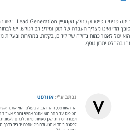
מפרסם חכם ומנוסה יודע 
סובך מדי ואינו מצריך העברה של תוכן ומידע רב לגולש. יש לב
הוא יכול לאגור כמות גדולה של לידים, בקלות, במהירות ובעלו
זהו בהחלט יתרון נוסף.
נכתב ע”י:
אוורסט
הר האוורסט, ההר הגבוה בעולם, הוא אתגר אשר י
הטיפוס על ההר הוא אתגר אנושי ורוחני אשר דורש ה
ועבודה יסודית. שכן טעויות יכולות לגרום לאסונ
לפסגה ביחד איתנו. ולהוביל אתכם יד ביד בדרך 
המאה ה- 21.