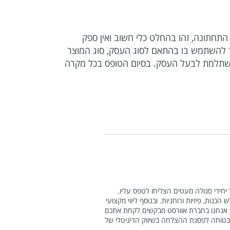
מתי להשתמש בדף נחיתה פנימי בפייסבוק כחלק מקמפיין Lead Generation. בשורה התחתונה, זהו בהחלט כלי חשוב ואין ספק
חור להשתמש בו בהתאם לסוג העסק, סוג המוצר
ת משתלמת לבעל העסק. בסיום הטופס בכל מקרה
חידי סגולה מעטים הצליחו לטפס עליו.
כנות, פיזיות ורוחניות. ובנוסף ליווי מקצועי
ות. אנחנו בחברת אוורסט מבקשים לקחת אתכם
הבטוחה לפסגת ההצלחה בשיווק הדיגיטלי של